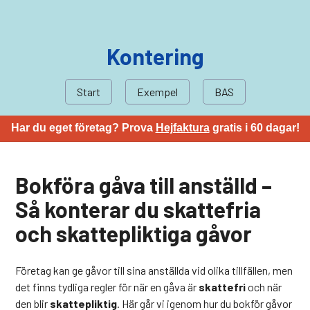
Kontering
Start
Exempel
BAS
Har du eget företag? Prova
Hejfaktura
gratis i 60 dagar!
Bokföra gåva till anställd –
Så konterar du skattefria
och skattepliktiga gåvor
Företag kan ge gåvor till sina anställda vid olika tillfällen, men
det finns tydliga regler för när en gåva är
skattefri
och när
den blir
skattepliktig
. Här går vi igenom hur du bokför gåvor