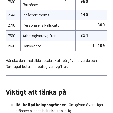
7610
960
förmåner
2641
Ingående moms
240
2710
Personalens källskatt
300
7510
Arbetsgivaravgifter
314
1930
Bankkonto
1 200
Här ska den anställde betala skatt på gåvans värde och
företaget betalar arbetsgivaravgifter.
Viktigt att tänka på
Håll koll på beloppsgränser
– Om gåvan överstiger
gränsen blir den helt skattepliktig.